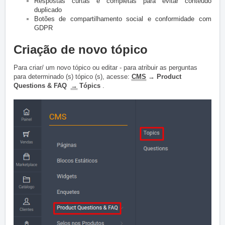
Respostas curtas e completas para evitar conteúdo
duplicado
Botões de compartilhamento social e conformidade com
GDPR
Criação de novo tópico
Para criar/ um novo tópico ou editar - para atribuir as perguntas
para determinado (s) tópico (s), acesse:
CMS
→ Product
Questions & FAQ
→
Tópics
.