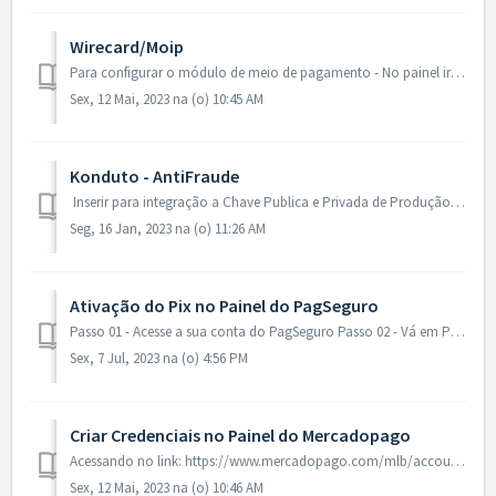
Wirecard/Moip
Para configurar o módulo de meio de pagamento - No painel ir em: Sistema - Configuração - Vendas - Formas de pagamento Wirecard/Moip No m...
Sex, 12 Mai, 2023 na (o) 10:45 AM
Konduto - AntiFraude
Inserir para integração a Chave Publica e Privada de Produção Konduto - inserir para integração a Chave Publica e Privada de produção Para inserir ...
Seg, 16 Jan, 2023 na (o) 11:26 AM
Ativação do Pix no Painel do PagSeguro
Passo 01 - Acesse a sua conta do PagSeguro Passo 02 - Vá em Pix > Minhas chaves Passo 03 - Clique em Cadastrar nova chave ...
Sex, 7 Jul, 2023 na (o) 4:56 PM
Criar Credenciais no Painel do Mercadopago
Acessando no link: https://www.mercadopago.com/mlb/account/credentials , após a validação, nesta tela irá preencher estas informações Nome da aplicaç...
Sex, 12 Mai, 2023 na (o) 10:46 AM