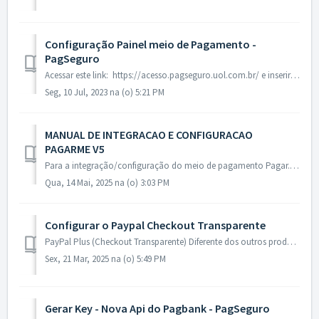
Configuração Painel meio de Pagamento -
PagSeguro
Acessar este link: https://acesso.pagseguro.uol.com.br/ e inserir as suas credenciais. No painel ir em Vendas - Integrações O to...
Seg, 10 Jul, 2023 na (o) 5:21 PM
MANUAL DE INTEGRACAO E CONFIGURACAO
PAGARME V5
Para a integração/configuração do meio de pagamento Pagar.me na Plataforma, siga os passos abaixo: 1 - Confirmação/Inclusão de domínio permitido no pai...
Qua, 14 Mai, 2025 na (o) 3:03 PM
Configurar o Paypal Checkout Transparente
PayPal Plus (Checkout Transparente) Diferente dos outros produtos, o PayPal Plus só está disponível para contas PayPal criadas com CNPJ (Conta Empresa) e...
Sex, 21 Mar, 2025 na (o) 5:49 PM
Gerar Key - Nova Api do Pagbank - PagSeguro