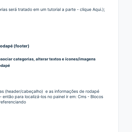
ias será tratado em um tutorial a parte - clique
Aqui
.)
;
Rodapé (footer)
ssociar categorias, alterar textos e ícones/imagens
Rodapé
ias
(header/cabeçalho)
e as informações de rodapé
 então para localizá-los no painel ir em: Cms - Blocos
referenciando