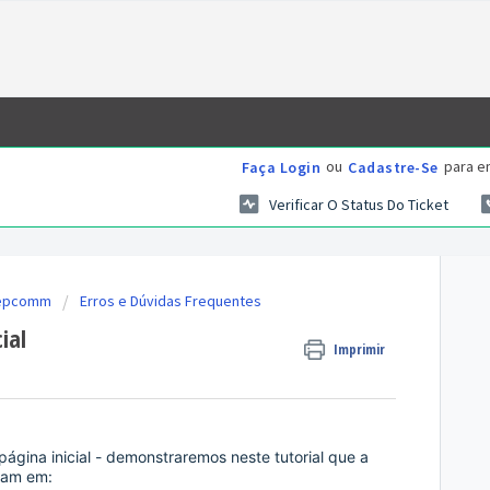
ou
para en
Faça Login
Cadastre-Se
Verificar O Status Do Ticket
Yepcomm
Erros e Dúvidas Frequentes
ial
Imprimir
ágina inicial - demonstraremos neste tutorial que a
ram em: