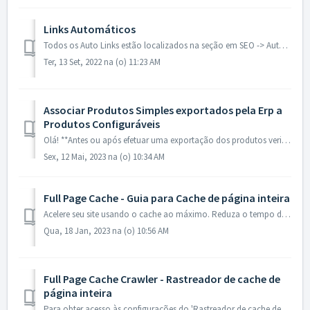
Links Automáticos
Todos os Auto Links estão localizados na seção em SEO -> Auto Links -> Gestão. Cada link automático é representado com sua própria linha com Palavra -...
Ter, 13 Set, 2022 na (o) 11:23 AM
Associar Produtos Simples exportados pela Erp a
Produtos Configuráveis
Olá! **Antes ou após efetuar uma exportação dos produtos verifique as informações quanto á: os preços dos produtos, se estão corretos ou não estão com v...
Sex, 12 Mai, 2023 na (o) 10:34 AM
Full Page Cache - Guia para Cache de página inteira
Acelere seu site usando o cache ao máximo. Reduza o tempo de carregamento das páginas e melhore a experiência do usuário, o que leva a uma melhor taxa de co...
Qua, 18 Jan, 2023 na (o) 10:56 AM
Full Page Cache Crawler - Rastreador de cache de
página inteira
Para obter acesso às configurações do 'Rastreador de cache de página inteira', vá para: Sistema → Configuração → Amasty Extensions → Full Page Cache...