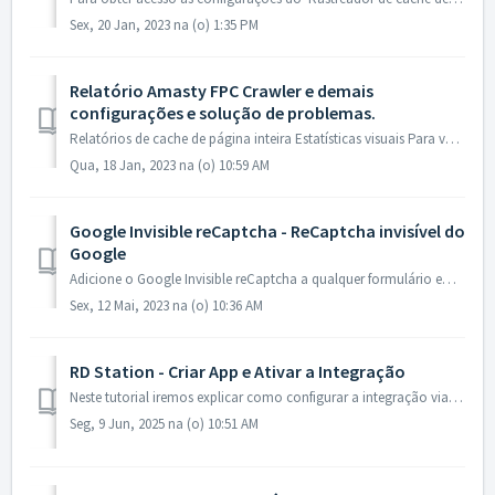
Sex, 20 Jan, 2023 na (o) 1:35 PM
Relatório Amasty FPC Crawler e demais
configurações e solução de problemas.
Relatórios de cache de página inteira Estatísticas visuais Para ver as estatísticas visuais, por favor, vá para Relatórios → Amasty FPC Crawler → Visual ...
Qua, 18 Jan, 2023 na (o) 10:59 AM
Google Invisible reCaptcha - ReCaptcha invisível do
Google
Adicione o Google Invisible reCaptcha a qualquer formulário em seu site: registro, comentários ou contato. O módulo permite que você proteja sua loja de bo...
Sex, 12 Mai, 2023 na (o) 10:36 AM
RD Station - Criar App e Ativar a Integração
Neste tutorial iremos explicar como configurar a integração via API da RD Station. No painel ir em: Sistema - Configuração - RD Station Para inic...
Seg, 9 Jun, 2025 na (o) 10:51 AM