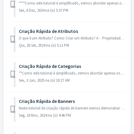
****Como este tutorial é simplificado, iremos abordar apenas os pontos principais da criação do Produto, demonstrando apenas o preenchimento dos atributos b...
Sex, 6 Dez, 2024 na (o) 5:37 PM
Criação Rápida de Atributos
O que é um Atributo? Como Criar um Atributo? A - Propriedades do Atributo 3.B - Propriedades do Front-end Gerenciar Descrição/Opções Attribute Images ...
Qui, 26 Set, 2024 na (o) 5:11 PM
Criação Rápida de Categorias
**Como este tutorial é simplificado, iremos abordar apenas os pontos principais da criação de Categorias, demonstrando apenas o preenchimento das informaçõe...
Sex, 3 Jan, 2025 na (o) 10:27 AM
Criação Rápida de Banners
Neste tutorial de criação rápida de banners iremos demonstrar como configurar os banners que serão exibidos na home/página inicial da sua loja. ***Sempr...
Seg, 18 Nov, 2024 na (o) 4:46 PM