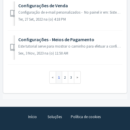
Configurações de Venda
Configuração de e-mail personalizados - No painel ir em: Sistema - Configuração - Vendas > Configurações de e-mail personalizados Set...
Ter, 27 Set, 2022 na (o) 4:18 PM
Configurações - Meios de Pagamento
Este tutorial serve para mostrar o caminho para efetuar a configuração do módulo de pagamento, tendo em vista que depende do meio de pagamento escolhido pel...
Sex, 3 Nov, 2023 na (o) 11:50 AM
1
2
3
Início
Soluções
Política de cookies