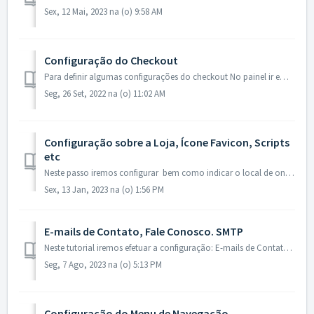
Sex, 12 Mai, 2023 na (o) 9:58 AM
Configuração do Checkout
Para definir algumas configurações do checkout No painel ir em: Sistema - Configuração - Checkout Yepcomm (configurações) Aqui poderá configu...
Seg, 26 Set, 2022 na (o) 11:02 AM
Configuração sobre a Loja, Ícone Favicon, Scripts
etc
Neste passo iremos configurar bem como indicar o local de onde inserir as informações da loja - como: O nome, telefone, endereço, A inserção do...
Sex, 13 Jan, 2023 na (o) 1:56 PM
E-mails de Contato, Fale Conosco. SMTP
Neste tutorial iremos efetuar a configuração: E-mails de Contato Fale Conosco Configuração do Smtp Erros e Considerações 1 - Para definir os e-...
Seg, 7 Ago, 2023 na (o) 5:13 PM
Configuração do Menu de Navegação