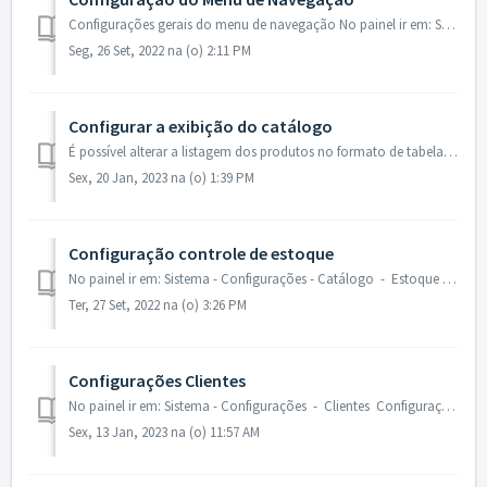
Configurações gerais do menu de navegação No painel ir em: Sistema - Configuração - SW Extensions (Megamenu) Configurações Gerais Para hab...
Seg, 26 Set, 2022 na (o) 2:11 PM
Configurar a exibição do catálogo
É possível alterar a listagem dos produtos no formato de tabelas (lado a lado) e no formato lista (um abaixo do outro) essas configurações padrões de fronte...
Sex, 20 Jan, 2023 na (o) 1:39 PM
Configuração controle de estoque
No painel ir em: Sistema - Configurações - Catálogo - Estoque Para reduzir o estoque quando o pedido for aprovado, reajustar o estoque quando o p...
Ter, 27 Set, 2022 na (o) 3:26 PM
Configurações Clientes
No painel ir em: Sistema - Configurações - Clientes Configuração Assinatura do Newsletter Para permitir assinatura de visitantes, exigir co...
Sex, 13 Jan, 2023 na (o) 11:57 AM